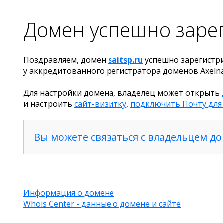
Домен успешно заре
Поздравляем, домен
saitsp.ru
успешно зарегистр
у аккредитованного регистратора доменов Axeln
Для настройки домена, владелец может открыть
и настроить
сайт-визитку
,
подключить Почту для
Вы можете связаться с владельцем д
Информация о домене
Whois Center - данные о домене и сайте