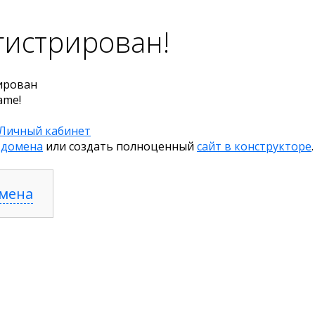
гистрирован!
ирован
ame!
Личный кабинет
 домена
или создать полноценный
сайт в конструкторе
.
омена